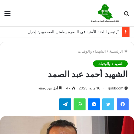
بحث
الق
عن
“رئيس اللجنة الأمنية في البصرة يطمئن الصحفيين: إجراءات حازمة لحماية العمل الصحفي وردع المضايقات”
الرئيسية
/
الشهداء والوفيات
الشهداء والوفيات
الشهيد أحمد عبد الصمد
ijsbbcom
16 مايو، 2023
47
أقل من دقيقة
فيسبوك
تويتر
ماسنجر
واتساب
تيلقرام