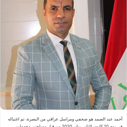
أحمد عبد الصمد هو صحفي ومراسل عراقي من البصرة، تم اغتياله
في يوم 10 كانون الثاني يناير 2020 من قبل مسلحين مجهولين