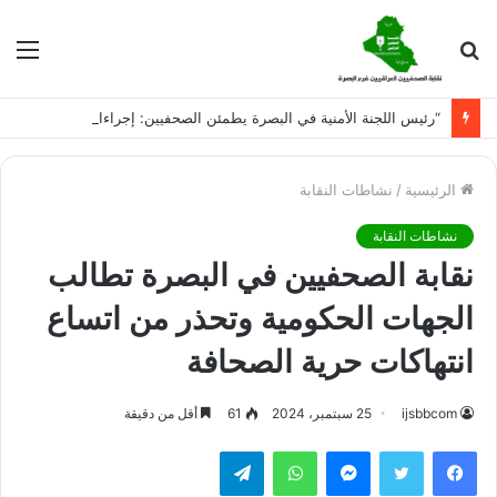
بحث
الق
عن
“رئيس اللجنة الأمنية في البصرة يطمئن الصحفيين: إجراءات حازمة لحماية العمل الصحفي وردع المضايقات”
الرئيسية
/
نشاطات النقابة
نشاطات النقابة
نقابة الصحفيين في البصرة تطالب
الجهات الحكومية وتحذر من اتساع
انتهاكات حرية الصحافة
ijsbbcom
25 سبتمبر، 2024
61
أقل من دقيقة
فيسبوك
تويتر
ماسنجر
واتساب
تيلقرام