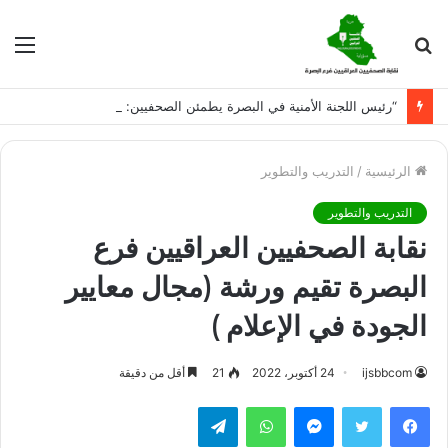
بحث
الق
عن
“رئيس اللجنة الأمنية في البصرة يطمئن الصحفيين: إجراءات حازمة لحماية العمل الصحفي وردع المضايقات”
الرئيسية
/
التدريب والتطوير
التدريب والتطوير
نقابة الصحفيين العراقيين فرع
البصرة تقيم ورشة (مجال معايير
الجودة في الإعلام )
ijsbbcom
24 أكتوبر، 2022
21
أقل من دقيقة
فيسبوك
تويتر
ماسنجر
واتساب
تيلقرام